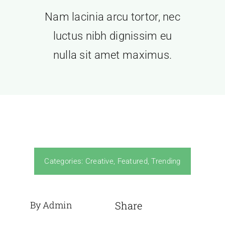
Nam lacinia arcu tortor, nec
Events
luctus nibh dignissim eu
nulla sit amet maximus.
News
Contact Us
Categories:
Creative
,
Featured
,
Trending
By Admin
Share