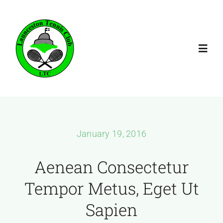
Skip
to
content
Toggl
Navig
Home
Membership
January 19, 2016
Booking
Aenean Consectetur
Tempor Metus, Eget Ut
Coaching
Sapien
Fixtures