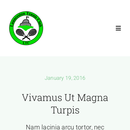
Skip
to
content
Toggl
Navig
Home
Membership
January 19, 2016
Booking
Vivamus Ut Magna
Turpis
Coaching
Nam lacinia arcu tortor, nec
Fixtures