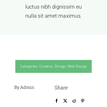
luctus nibh dignissim eu
Events
nulla sit amet maximus.
News
Contact Us
Categories:
Creative
,
Design
,
Web Design
By Admin
Share