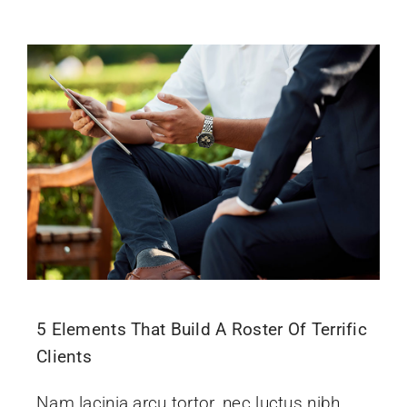
Events
News
Contact Us
5 Elements That Build A Roster Of Terrific
Clients
Nam lacinia arcu tortor, nec luctus nibh