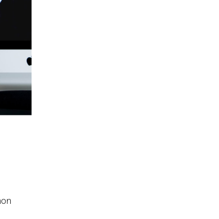
,
non