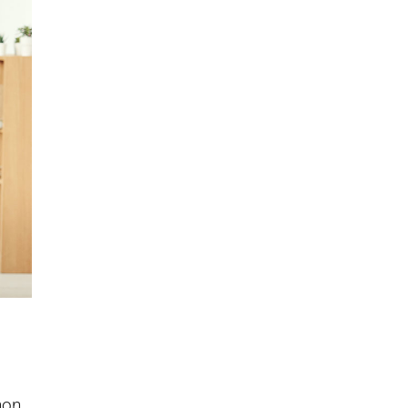
,
non