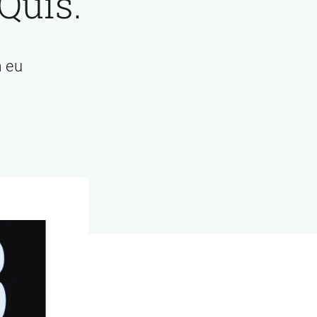
Quis.
m eu