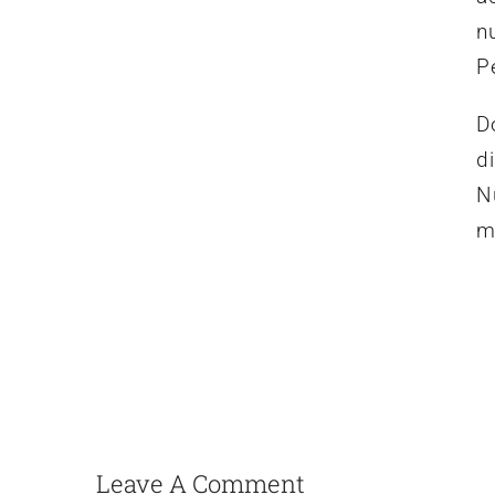
nu
P
D
d
N
m
Leave A Comment