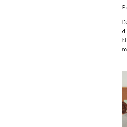
P
D
d
N
m