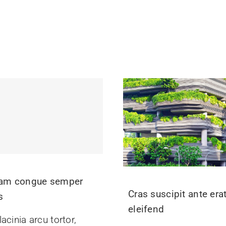
uam congue semper
Cras suscipit ante era
s
eleifend
acinia arcu tortor,