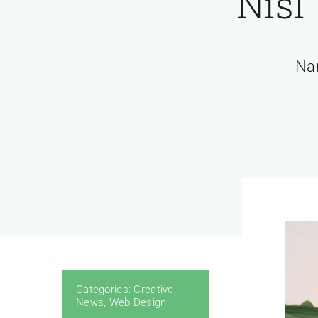
Nisl
Nam
Categories:
Creative
,
News
,
Web Design