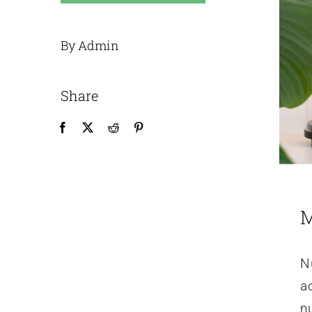
By Admin
Share
M
Nu
a
nu